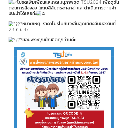
โปรดเพิ่มเพื่อนและกดเมนูภาพชุด TSU2024 เพื่อดูขั้น
ตอนการสั่งจอง (แถบสีส้มตรงกลาง) และดำเนินการตามคำ
แนะนำได้เลยค่ะ
หมายเหตุ: ราคาโปรโมชั่นจะสิ้นสุดเที่ยงคืนของวันที่
23 ก.ย.67
ขอบพระคุณบัณฑิตทุกท่านค่ะ